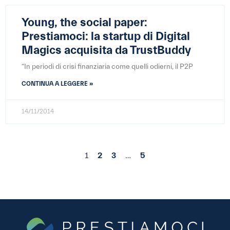
Young, the social paper:
Prestiamoci: la startup di Digital
Magics acquisita da TrustBuddy
“In periodi di crisi finanziaria come quelli odierni, il P2P
CONTINUA A LEGGERE »
14/11/2014
1
2
3
…
5