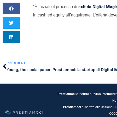
“È iniziato il processo di
exit da Digital Magi
in cash ed equity all’acquirente. L’offerta dev
PRECEDENTE
Prestiamoci
è iscritta all’Albo Intermedi
Nu
Prestiamoci
è iscritta alla sezione D
0006