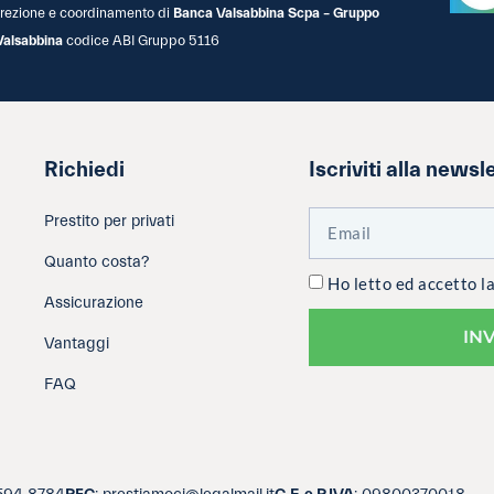
 direzione e coordinamento di
Banca Valsabbina Scpa – Gruppo
Valsabbina
codice ABI Gruppo 5116
Richiedi
Iscriviti alla newsl
Prestito per privati
Quanto costa?
Ho letto ed accetto l
Assicurazione
IN
Vantaggi
FAQ