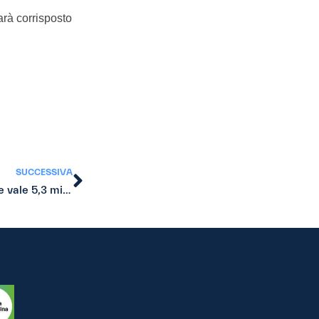
arà corrisposto
SUCCESSIVA
Effemeride: Prestiti: Prestiamoci, la startup online che vale 5,3 milioni