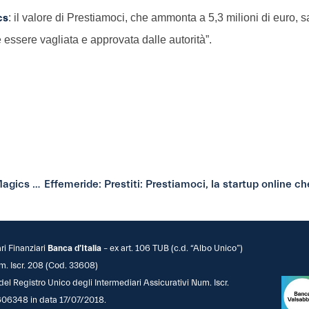
cs
: il valore di Prestiamoci, che ammonta a 5,3 milioni di euro, s
e essere vagliata e approvata dalle autorità”.
Young, the social paper: Prestiamoci: la startup di Digital Magics acquisita da TrustBuddy
ari Finanziari
Banca d’Italia
– ex art. 106 TUB (c.d. “Albo Unico”)
m. Iscr. 208 (Cod. 33608)
 del Registro Unico degli Intermediari Assicurativi Num. Iscr.
06348 in data 17/07/2018.