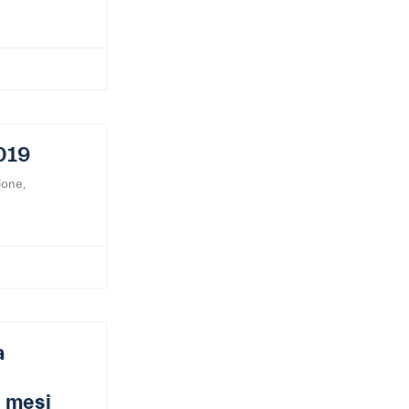
019
ione,
a
e mesi