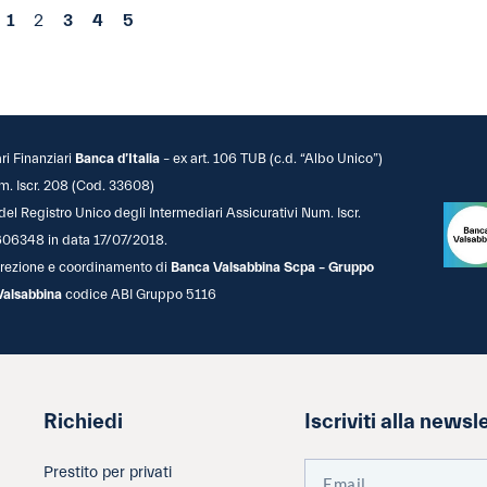
1
2
3
4
5
ari Finanziari
Banca d’Italia
– ex art. 106 TUB (c.d. “Albo Unico”)
m. Iscr. 208 (Cod. 33608)
 del Registro Unico degli Intermediari Assicurativi Num. Iscr.
06348 in data 17/07/2018.
 direzione e coordinamento di
Banca Valsabbina Scpa – Gruppo
Valsabbina
codice ABI Gruppo 5116
Richiedi
Iscriviti alla newsl
Prestito per privati