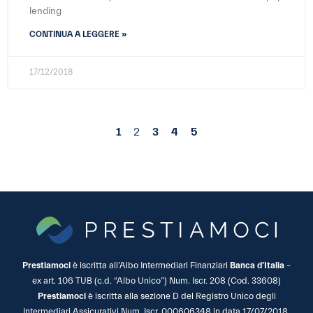
lending
CONTINUA A LEGGERE »
17/12/2018
1
2
3
4
5
Prestiamoci
è iscritta all’Albo Intermediari Finanziari
Banca d’Italia
–
ex art. 106 TUB (c.d. “Albo Unico”) Num. Iscr. 208 (Cod. 33608)
Prestiamoci
è iscritta alla sezione D del Registro Unico degli
Intermediari Assicurativi Num. Iscr. 000606348 in data 17/07/2018.