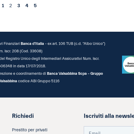
1
2
3
4
5
ari Finanziari
Banca d’Italia
– ex art. 106 TUB (c.d. “Albo Unico”)
m. Iscr. 208 (Cod. 33608)
 del Registro Unico degli Intermediari Assicurativi Num. Iscr.
06348 in data 17/07/2018.
 direzione e coordinamento di
Banca Valsabbina Scpa – Gruppo
Valsabbina
codice ABI Gruppo 5116
Richiedi
Iscriviti alla newsl
Prestito per privati