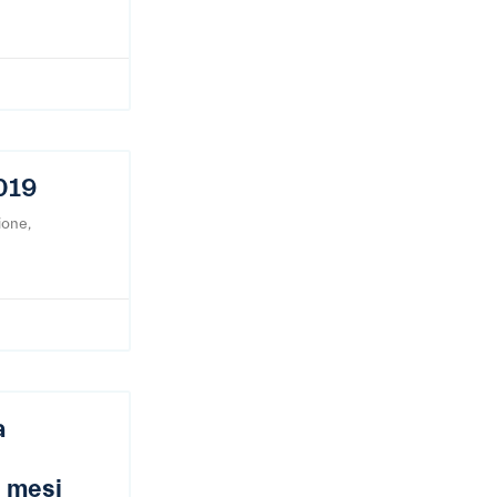
019
ione,
a
e mesi