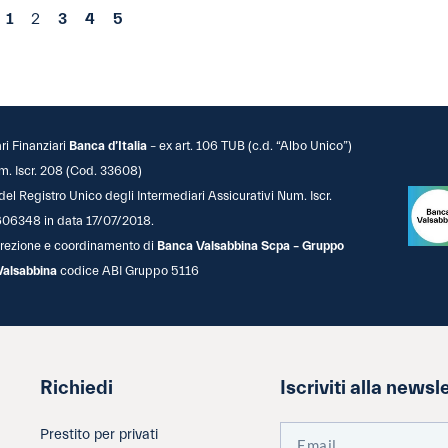
1
2
3
4
5
ari Finanziari
Banca d’Italia
– ex art. 106 TUB (c.d. “Albo Unico”)
m. Iscr. 208 (Cod. 33608)
 del Registro Unico degli Intermediari Assicurativi Num. Iscr.
06348 in data 17/07/2018.
 direzione e coordinamento di
Banca Valsabbina Scpa – Gruppo
Valsabbina
codice ABI Gruppo 5116
Richiedi
Iscriviti alla newsl
Prestito per privati