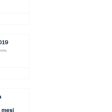
019
ione,
a
e mesi