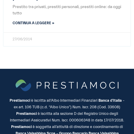
Prestito tra privati, prestiti personali, prestiti online: da oggi
tutto
CONTINUA A LEGGERE »
27/06/2014
Prestiamoci
è iscritta all’Albo Intermediari Finanziari
Banca d’Italia
–
ex art. 106 TUB (c.d. “Albo Unico”) Num. Iscr. 208 (Cod. 33608)
Prestiamoci
è iscritta alla sezione D del Registro Unico degli
Intermediari Assicurativi Num. Iscr. 000606348 in data 17/07/2018.
Prestiamoci
è soggetta all’attività di direzione e coordinamento di
Banca Valsabbina Scpa – Gruppo Bancario Banca Valsabbina