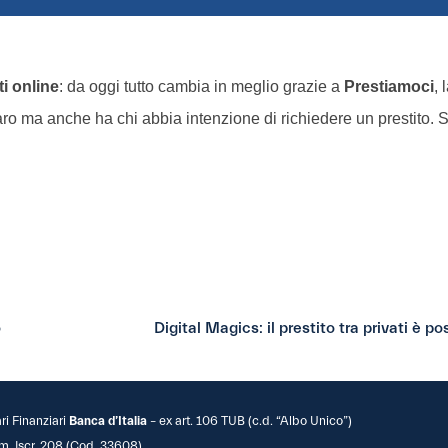
ti online
: da oggi tutto cambia in meglio grazie a
Prestiamoci
, 
naro ma anche ha chi abbia intenzione di richiedere un prestito.
o
Digital Magics: il prestito tra privati è po
ari Finanziari
Banca d’Italia
– ex art. 106 TUB (c.d. “Albo Unico”)
m. Iscr. 208 (Cod. 33608)