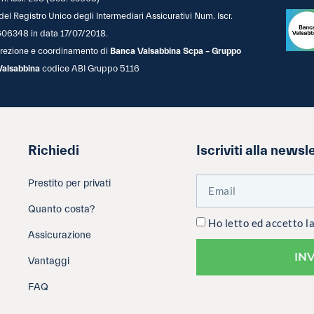
 del Registro Unico degli Intermediari Assicurativi Num. Iscr.
06348 in data 17/07/2018.
 direzione e coordinamento di
Banca Valsabbina Scpa – Gruppo
Valsabbina
codice ABI Gruppo 5116
Richiedi
Iscriviti alla newsl
Prestito per privati
Quanto costa?
Ho letto ed accetto l
Assicurazione
IN
Vantaggi
FAQ