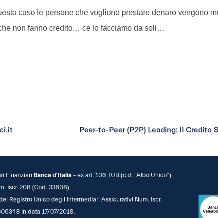
questo caso le persone che vogliono prestare denaro vengono me
nche non fanno credito… ce lo facciamo da soli…
i.it
Peer-to-Peer (P2P) Lending: Il Credito 
ari Finanziari
Banca d’Italia
– ex art. 106 TUB (c.d. “Albo Unico”)
m. Iscr. 208 (Cod. 33608)
 del Registro Unico degli Intermediari Assicurativi Num. Iscr.
06348 in data 17/07/2018.