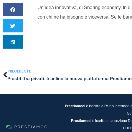
Un’idea innovativa, di Sharing economy. In 
con chi ne ha bisogno e viceversa. Se le ba
PRECEDENTE
Prestiti fra privati: è online la nuova piattaforma Prestiamoc
Prestiamoci
è iscritta all’Albo Intermedi
Nu
Prestiamoci
è iscritta alla sezione D
0006