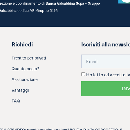
 direzione e coordinamento di
Banca Valsabbina Scpa – Gruppo
Valsabbina
codice ABI Gruppo 5116
Richiedi
Iscriviti alla newsl
Prestito per privati
Quanto costa?
Ho letto ed accetto l
Assicurazione
IN
Vantaggi
FAQ