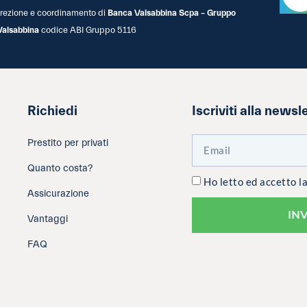
 direzione e coordinamento di
Banca Valsabbina Scpa – Gruppo
Valsabbina
codice ABI Gruppo 5116
Richiedi
Iscriviti alla newsl
Prestito per privati
Quanto costa?
Ho letto ed accetto l
Assicurazione
IN
Vantaggi
FAQ