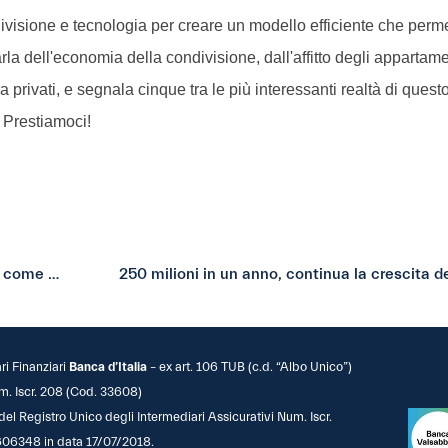
ivisione e tecnologia per creare un modello efficiente che perme
a dell'economia della condivisione, dall'affitto degli appartame
tra privati, e segnala cinque tra le più interessanti realtà di ques
i Prestiamoci!
Radio24 (Il Sole 24 Ore): Social lending, prestito tra privati: come funziona
250 milioni in un anno, continua la crescita 
ari Finanziari
Banca d’Italia
– ex art. 106 TUB (c.d. “Albo Unico”)
m. Iscr. 208 (Cod. 33608)
 del Registro Unico degli Intermediari Assicurativi Num. Iscr.
06348 in data 17/07/2018.