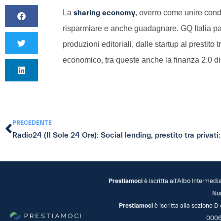
La
sharing economy
, overro come unire cond
risparmiare e anche guadagnare. GQ Italia parl
produzioni editoriali, dalle startup al prestito 
economico, tra queste anche la finanza 2.0 d
PRECEDENTE
Prestiamoci
è iscritta all’Albo Intermedi
Nu
Prestiamoci
è iscritta alla sezione D
0006