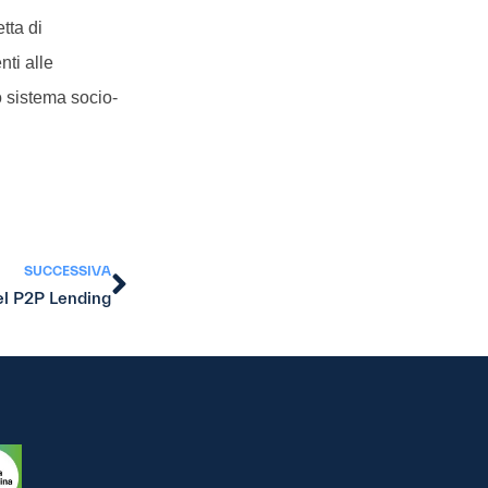
tta di
nti alle
to sistema socio-
SUCCESSIVA
del P2P Lending