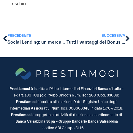
rischio.
PRECEDENTE
SUCCESSIVA
Social Lending: un mercato in crescita anche in Italia
Tutti i vantaggi del Bonus Ristrutturazione per l’anno 2019.
Prestiamoci
è iscritta all’Albo Intermediari Finanziari
Banca d’Italia
–
ex art. 106 TUB (c.d. “Albo Unico”) Num. Iscr. 208 (Cod. 33608)
Prestiamoci
è iscritta alla sezione D del Registro Unico degli
Intermediari Assicurativi Num. Iscr. 000606348 in data 17/07/2018.
Prestiamoci
è soggetta all’attività di direzione e coordinamento di
Banca Valsabbina Scpa – Gruppo Bancario Banca Valsabbina
codice ABI Gruppo 5116