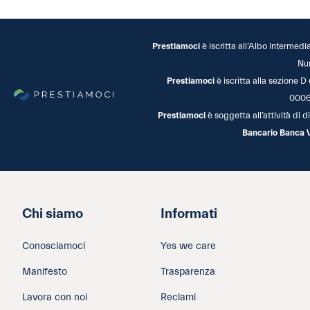
Prestiamoci
è iscritta all’Albo Intermedi
Nu
Prestiamoci
è iscritta alla sezione D
0006
Prestiamoci
è soggetta all’attività di
Bancario Banca 
Chi siamo
Informati
Conosciamoci
Yes we care
Manifesto
Trasparenza
Lavora con noi
Reclami