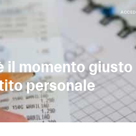
ACCED
 il momento giusto 
tito personale