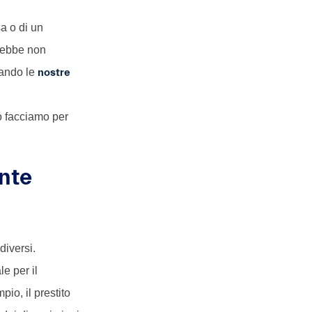
a o di un
trebbe non
rando le
nostre
o facciamo per
nte
diversi.
e per il
pio, il prestito