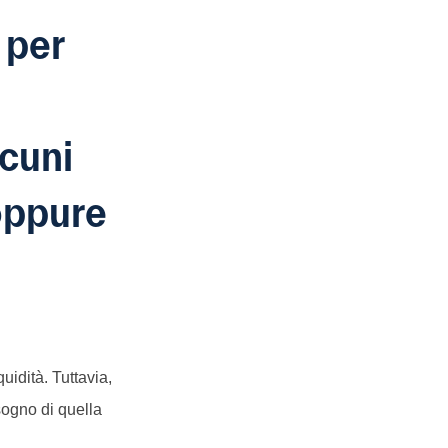
 per
lcuni
 oppure
uidità. Tuttavia,
sogno di quella