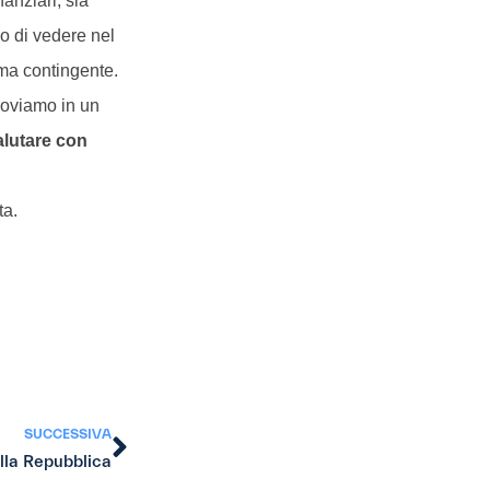
inanziari, sia
lo di vedere nel
ma contingente.
roviamo in un
alutare con
ita.
SUCCESSIVA
lla Repubblica