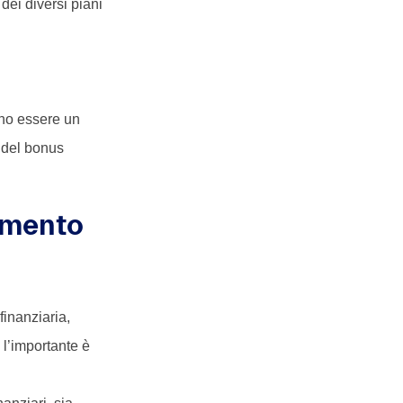
dei diversi piani
o essere un
e del bonus
timento
finanziaria,
 l’importante è