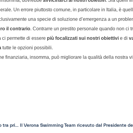
, insomma, dovrebbe
avvicinarci ai nostri obiettivi
. Sia quelli f
nerale. Un errore piuttosto comune, in particolare in Italia, è quel
sclusivamente una specie di soluzione d’emergenza a un proble
ro il contrario
. Contrarre un prestito personale quando non ci t
 ci permette di essere
più focalizzati sui nostri obiettivi
e di
v
à
tutte le opzioni possibili.
ne finanziaria, insomma, può migliorare la qualità della nostra v
Prestiamoci votata come la migliore piattaforma di prestito tra privati
Il Verona Swimming Team ricevuto dal Presidente de