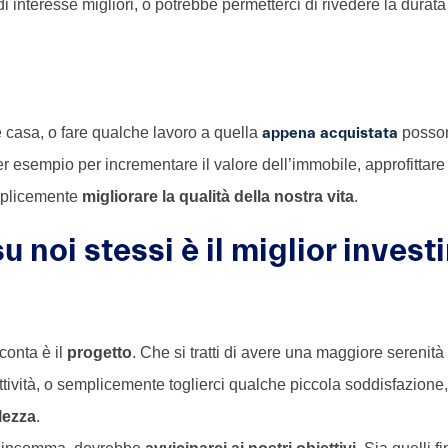
i interesse migliori, o potrebbe permetterci di rivedere la durata 
e casa, o fare qualche lavoro a quella
appena acquistata
posson
r esempio per incrementare il valore dell’immobile, approfittar
emplicemente
migliorare la qualità della nostra vita
.
su noi stessi è il miglior inves
conta è il
progetto
. Che si tratti di avere una maggiore serenità 
ttività, o semplicemente toglierci qualche piccola soddisfazione,
lezza
.