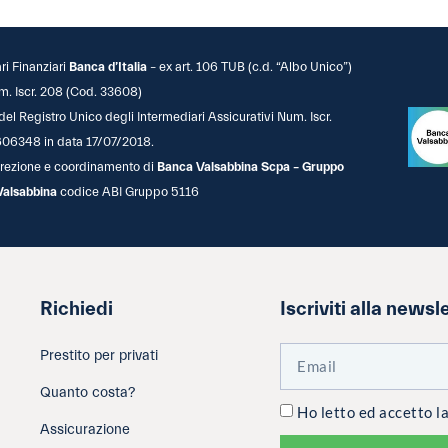
ari Finanziari
Banca d’Italia
– ex art. 106 TUB (c.d. “Albo Unico”)
m. Iscr. 208 (Cod. 33608)
 del Registro Unico degli Intermediari Assicurativi Num. Iscr.
06348 in data 17/07/2018.
 direzione e coordinamento di
Banca Valsabbina Scpa – Gruppo
Valsabbina
codice ABI Gruppo 5116
Richiedi
Iscriviti alla newsl
Prestito per privati
Quanto costa?
Ho letto ed accetto l
Assicurazione