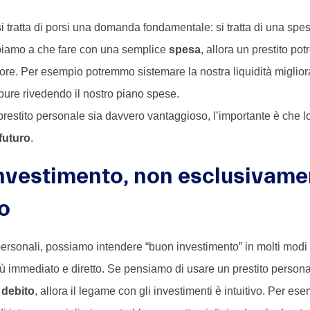
tratta di porsi una domanda fondamentale: si tratta di una spes
iamo a che fare con una semplice
spesa
, allora un prestito po
iore. Per esempio potremmo sistemare la nostra liquidità miglio
ure rivedendo il nostro piano spese.
estito personale sia davvero vantaggioso, l’importante è che l
 futuro
.
nvestimento, non esclusivame
o
 personali, possiamo intendere “buon investimento” in molti modi 
ù immediato e diretto. Se pensiamo di usare un prestito personal
 debito
, allora il legame con gli investimenti è intuitivo. Per esem