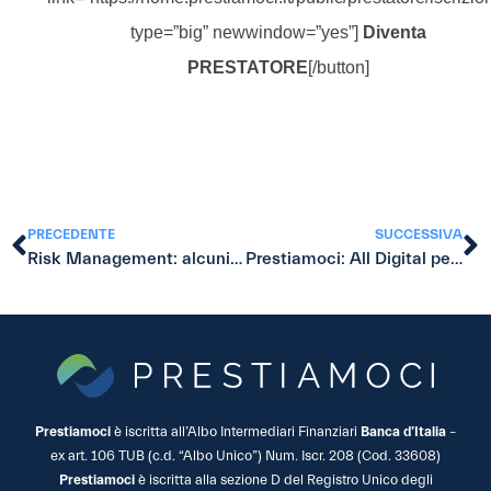
type=”big” newwindow=”yes”]
Diventa
PRESTATORE
[/button]
PRECEDENTE
SUCCESSIVA
Risk Management: alcuni elementi (1/2)
Prestiamoci: All Digital per il Prestatore
Prestiamoci
è iscritta all’Albo Intermediari Finanziari
Banca d’Italia
–
ex art. 106 TUB (c.d. “Albo Unico”) Num. Iscr. 208 (Cod. 33608)
Prestiamoci
è iscritta alla sezione D del Registro Unico degli