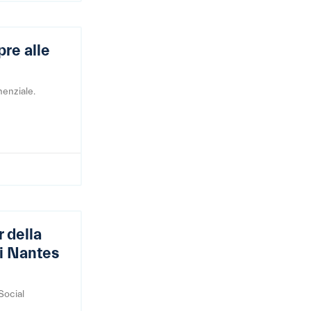
pre alle
nenziale.
 della
ri Nantes
Social