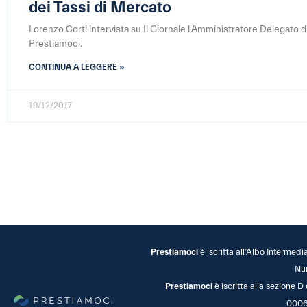
dei Tassi di Mercato
Lorenzo Corti intervista su Il Giornale l'Amministratore Delegato d
Prestiamoci.
CONTINUA A LEGGERE »
19/12/2017
Prestiamoci
è iscritta all’Albo Intermedi
Nu
Prestiamoci
è iscritta alla sezione D
0006