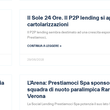
Il Sole 24 Ore. Il P2P lending si a
cartolarizzazioni
Il P2P lending sembra destimato ad una crescita espo
Prestiamoci,
CONTINUA A LEGGERE »
29/06/2018
ia
L’Arena: Prestiamoci Spa sponsor
squadra di nuoto paralimpica Ra
Verona
La Social Lending Prestiamoci Spa potenzia il suo lato 