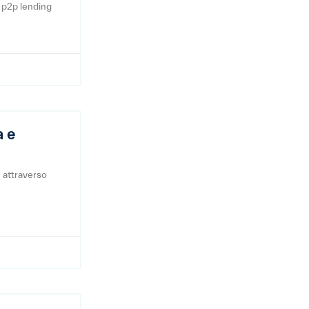
o p2p lending
a e
e attraverso