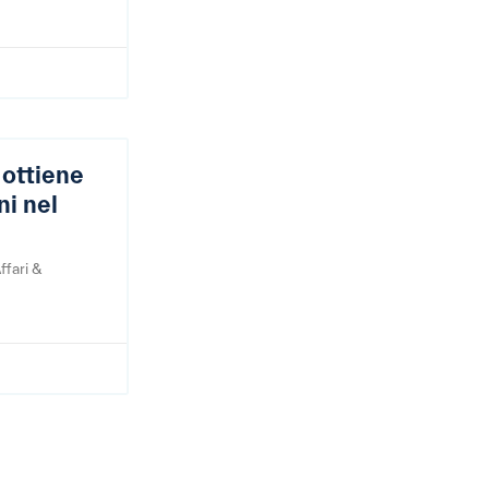
ottiene
ni nel
ffari &