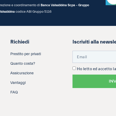
 direzione e coordinamento di
Banca Valsabbina Scpa – Gruppo
Valsabbina
codice ABI Gruppo 5116
Richiedi
Iscriviti alla newsl
Prestito per privati
Quanto costa?
Ho letto ed accetto l
Assicurazione
IN
Vantaggi
FAQ