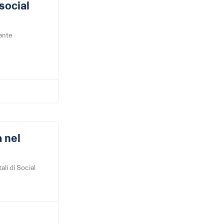
social
tante
a nel
ali di Social