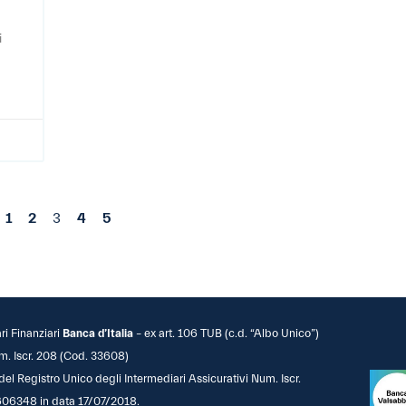
i
1
2
3
4
5
ari Finanziari
Banca d’Italia
– ex art. 106 TUB (c.d. “Albo Unico”)
m. Iscr. 208 (Cod. 33608)
 del Registro Unico degli Intermediari Assicurativi Num. Iscr.
06348 in data 17/07/2018.