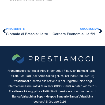
PRECEDENTE
SUCCESSIVA
Giornale di Brescia: La tecnologia cambia il mondo del credito
Corriere Economia. La fiducia nel prossimo vale il 5%.
Prestiamoci
è iscritta all’Albo Intermediari Finanziari
Banca d’Italia
–
ex art. 106 TUB (c.d. “Albo Unico”) Num. Iscr. 208 (Cod. 33608)
Prestiamoci
è iscritta alla sezione D del Registro Unico degli
Intermediari Assicurativi Num. Iscr. 000606348 in data 17/07/2018.
Prestiamoci
è soggetta all’attività di direzione e coordinamento di
Banca Valsabbina Scpa – Gruppo Bancario Banca Valsabbina
codice ABI Gruppo 5116