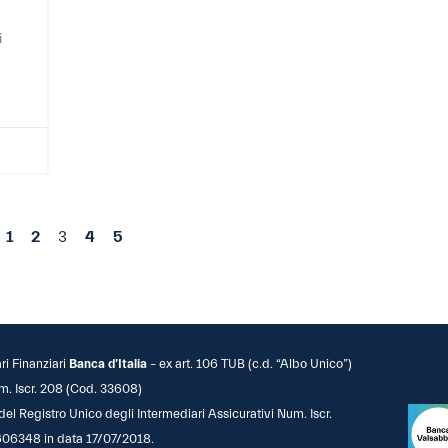
i
1
2
3
4
5
ari Finanziari
Banca d’Italia
– ex art. 106 TUB (c.d. “Albo Unico”)
m. Iscr. 208 (Cod. 33608)
 del Registro Unico degli Intermediari Assicurativi Num. Iscr.
06348 in data 17/07/2018.