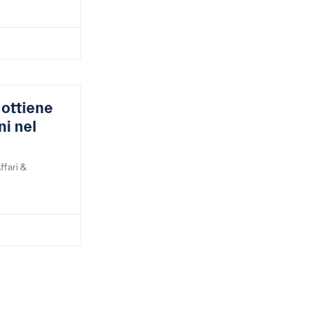
ottiene
ni nel
ffari &