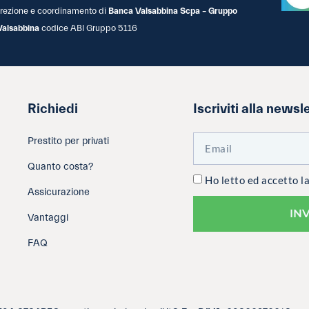
 direzione e coordinamento di
Banca Valsabbina Scpa – Gruppo
Valsabbina
codice ABI Gruppo 5116
Richiedi
Iscriviti alla newsl
Prestito per privati
Quanto costa?
Ho letto ed accetto l
Assicurazione
IN
Vantaggi
FAQ