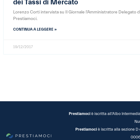
dei Tassi di Mercato
Lorenzo Corti intervista su Il Giornale l'Amministratore Delegato d
Prestiamoci.
CONTINUA A LEGGERE »
19/12/2017
Prestiamoci
è iscritta all’Albo Intermedi
Nu
Prestiamoci
è iscritta alla sezione D
0006