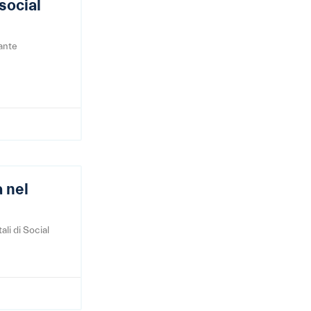
social
tante
a nel
ali di Social