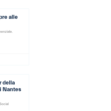
pre alle
nenziale.
 della
ri Nantes
Social