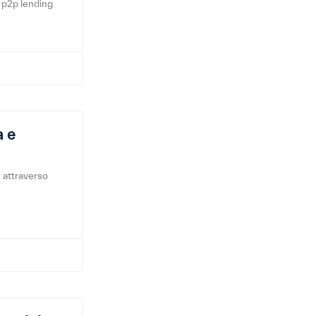
o p2p lending
a e
e attraverso