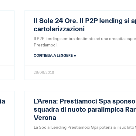
Il Sole 24 Ore. Il P2P lending si a
cartolarizzazioni
Il P2P lending sembra destimato ad una crescita espo
Prestiamoci,
CONTINUA A LEGGERE »
29/06/2018
ia
L’Arena: Prestiamoci Spa sponsor
squadra di nuoto paralimpica Ra
Verona
La Social Lending Prestiamoci Spa potenzia il suo lato 