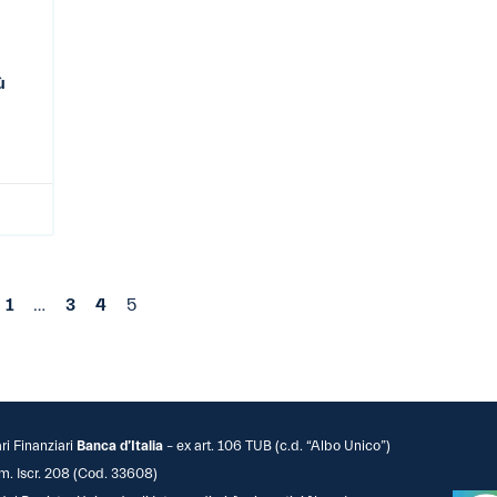
ù
1
…
3
4
5
ari Finanziari
Banca d’Italia
– ex art. 106 TUB (c.d. “Albo Unico”)
m. Iscr. 208 (Cod. 33608)