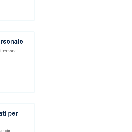
ersonale
i personali
ati per
 lancia