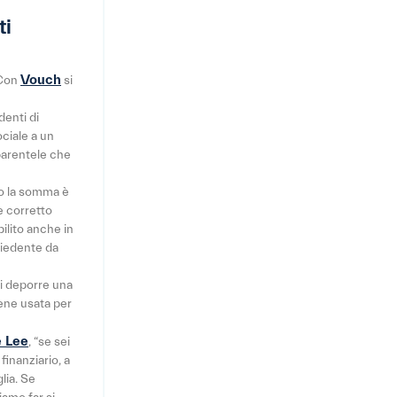
ti
Vouch
 Con
si
denti di
ociale a un
parentele che
to la somma è
e corretto
bilito anche in
chiedente da
di deporre una
iene usata per
 Lee
, “se sei
finanziario, a
glia. Se