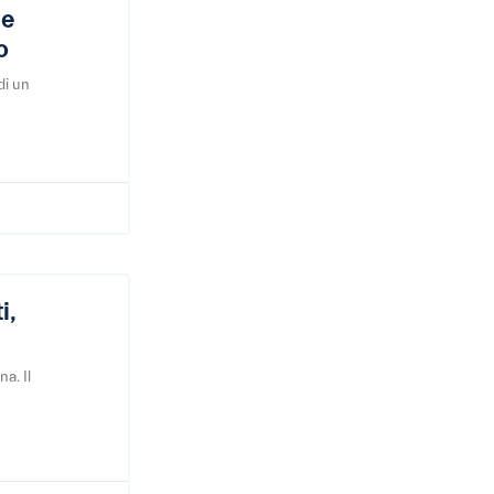
 e
o
di un
i,
a. Il