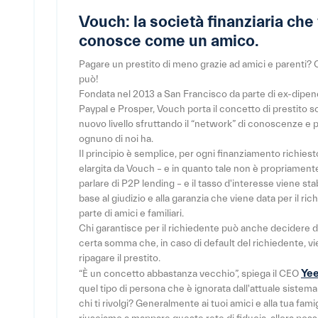
Vouch: la società finanziaria che 
conosce come un amico.
Pagare un prestito di meno grazie ad amici e parenti?
può!
Fondata nel 2013 a San Francisco da parte di ex-dipen
Paypal e Prosper, Vouch porta il concetto di prestito s
nuovo livello sfruttando il “network” di conoscenze e 
ognuno di noi ha.
Il principio è semplice, per ogni finanziamento richies
elargita da Vouch – e in quanto tale non è propriament
parlare di P2P lending – e il tasso d'interesse viene sta
base al giudizio e alla garanzia che viene data per il ri
parte di amici e familiari.
Chi garantisce per il richiedente può anche decidere 
certa somma che, in caso di default del richiedente, v
ripagare il prestito.
Yee
“È un concetto abbastanza vecchio”, spiega il CEO
quel tipo di persona che è ignorata dall'attuale sistema 
chi ti rivolgi? Generalmente ai tuoi amici e alla tua fami