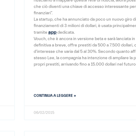
riusciamo a mappare queste rete di fiducia, allora poss
che ciò diventi una chiave di accesso interessante per 
finanziari”.
La startup, che ha annunciato da poco un nuovo giro d
finanziamenti di 3 milioni di dollari, è usata principalme
app
tramite
dedicata.
Vouch, che è ancora in versione beta e sarà lanciata in
definitiva a breve, offre prestiti da 500 a 7.500 dollari,
d'interesse che varia dal 5 al 30%. Secondo quanto af
stesso Lee, la compagnia ha intenzione di ampliare la p
propri prestiti, arrivando fino a 15.000 dollari nel futu
CONTINUA A LEGGERE »
06/02/2015