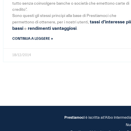
tutto senza coinvolgere banche o società che emettono carte di
credito”.
Sono questi gli stessi principi alla base di Prestiamoci che
tassi d'interesse pi
permettono di ottenere, per i nostri utenti,
bassi
rendimenti vantaggiosi
e
.
CONTINUA A LEGGERE »
18/12/2014
Prestiamoci
è iscritta all’Albo Intermedi
Nu