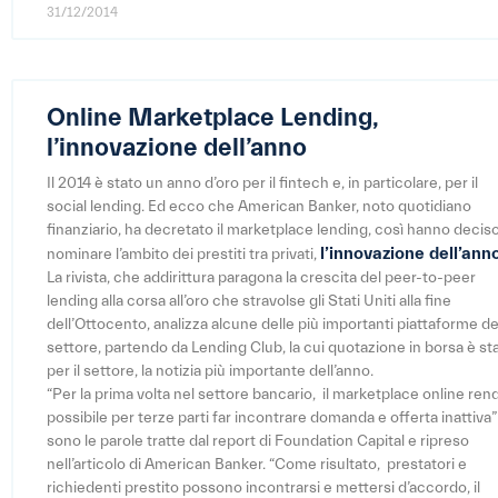
31/12/2014
Online Marketplace Lending,
l’innovazione dell’anno
Il 2014 è stato un anno d’oro per il fintech e, in particolare, per il
social lending. Ed ecco che American Banker, noto quotidiano
finanziario, ha decretato il marketplace lending, così hanno deciso
l’innovazione dell’ann
nominare l’ambito dei prestiti tra privati,
La rivista, che addirittura paragona la crescita del peer-to-peer
lending alla corsa all’oro che stravolse gli Stati Uniti alla fine
dell’Ottocento, analizza alcune delle più importanti piattaforme de
settore, partendo da Lending Club, la cui quotazione in borsa è sta
per il settore, la notizia più importante dell’anno.
“Per la prima volta nel settore bancario, il marketplace online ren
possibile per terze parti far incontrare domanda e offerta inattiva”
sono le parole tratte dal report di Foundation Capital e ripreso
nell’articolo di American Banker. “Come risultato, prestatori e
richiedenti prestito possono incontrarsi e mettersi d’accordo, il