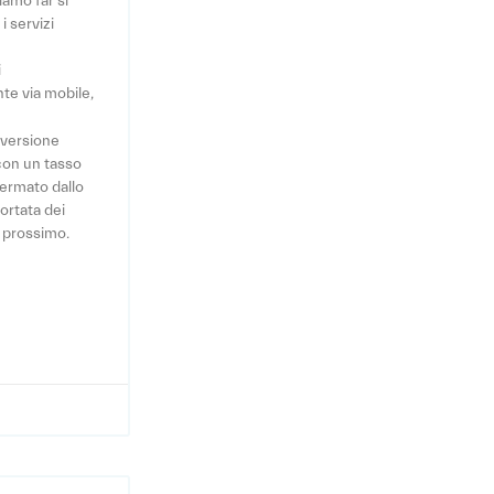
iamo far si
i servizi
i
nte via mobile,
 versione
 con un tasso
fermato dallo
ortata dei
ro prossimo.