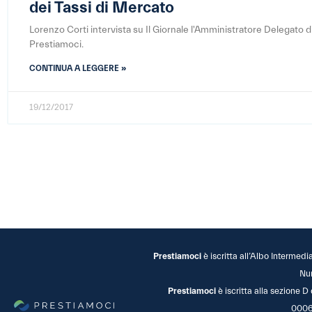
dei Tassi di Mercato
Lorenzo Corti intervista su Il Giornale l'Amministratore Delegato d
Prestiamoci.
CONTINUA A LEGGERE »
19/12/2017
Prestiamoci
è iscritta all’Albo Intermedi
Nu
Prestiamoci
è iscritta alla sezione D
0006