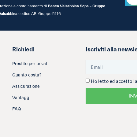
 direzione e coordinamento di
Banca Valsabbina Scpa – Gruppo
Valsabbina
codice ABI Gruppo 5116
Richiedi
Iscriviti alla newsl
Prestito per privati
Quanto costa?
Ho letto ed accetto l
Assicurazione
IN
Vantaggi
FAQ