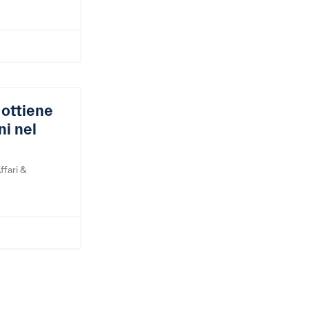
ottiene
ni nel
ffari &