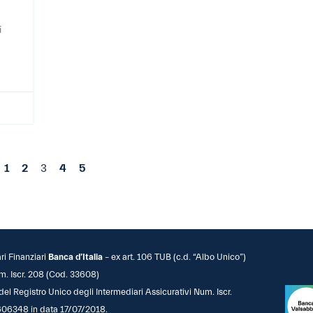
i
1
2
3
4
5
ari Finanziari
Banca d’Italia
– ex art. 106 TUB (c.d. “Albo Unico”)
m. Iscr. 208 (Cod. 33608)
 del Registro Unico degli Intermediari Assicurativi Num. Iscr.
06348 in data 17/07/2018.