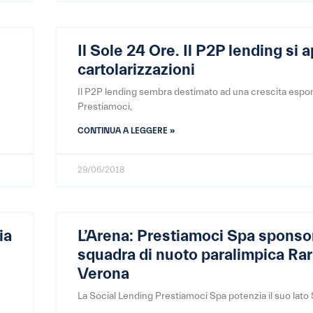
Il Sole 24 Ore. Il P2P lending si a
cartolarizzazioni
Il P2P lending sembra destimato ad una crescita espo
Prestiamoci,
CONTINUA A LEGGERE »
29/06/2018
ia
L’Arena: Prestiamoci Spa sponsor
squadra di nuoto paralimpica Ra
Verona
La Social Lending Prestiamoci Spa potenzia il suo lato 