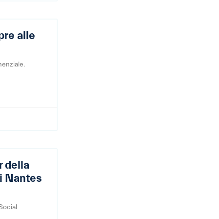
pre alle
nenziale.
 della
ri Nantes
Social