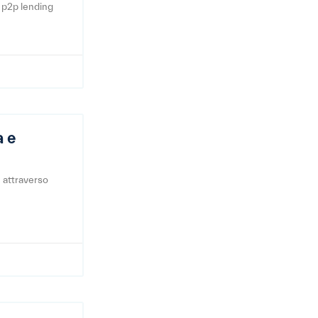
o p2p lending
a e
e attraverso