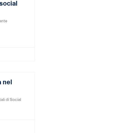
social
tante
a nel
ali di Social