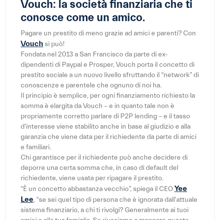
Vouch: la società finanziaria che ti
conosce come un amico.
Pagare un prestito di meno grazie ad amici e parenti? Con
Vouch
si può!
Fondata nel 2013 a San Francisco da parte di ex-
dipendenti di Paypal e Prosper, Vouch porta il concetto di
prestito sociale a un nuovo livello sfruttando il “network” di
conoscenze e parentele che ognuno di noi ha.
Il principio è semplice, per ogni finanziamento richiesto la
somma è elargita da Vouch – e in quanto tale non è
propriamente corretto parlare di P2P lending – e il tasso
d'interesse viene stabilito anche in base al giudizio e alla
garanzia che viene data per il richiedente da parte di amici
e familiari.
Chi garantisce per il richiedente può anche decidere di
deporre una certa somma che, in caso di default del
richiedente, viene usata per ripagare il prestito.
Yee
“È un concetto abbastanza vecchio”, spiega il CEO
Lee
, “se sei quel tipo di persona che è ignorata dall'attuale
sistema finanziario, a chi ti rivolgi? Generalmente ai tuoi