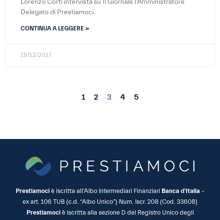
Lorenzo Corti intervista su Il Giornale l'Amministratore
Delegato di Prestiamoci.
CONTINUA A LEGGERE »
19/12/2017
1
2
3
4
5
Prestiamoci
è iscritta all’Albo Intermediari Finanziari
Banca d’Italia
–
ex art. 106 TUB (c.d. “Albo Unico”) Num. Iscr. 208 (Cod. 33608)
Prestiamoci
è iscritta alla sezione D del Registro Unico degli