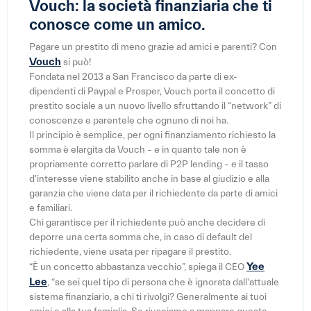
Vouch: la società finanziaria che ti
conosce come un amico.
Pagare un prestito di meno grazie ad amici e parenti? Con
Vouch
si può!
Fondata nel 2013 a San Francisco da parte di ex-
dipendenti di Paypal e Prosper, Vouch porta il concetto di
prestito sociale a un nuovo livello sfruttando il “network” di
conoscenze e parentele che ognuno di noi ha.
Il principio è semplice, per ogni finanziamento richiesto la
somma è elargita da Vouch – e in quanto tale non è
propriamente corretto parlare di P2P lending – e il tasso
d'interesse viene stabilito anche in base al giudizio e alla
garanzia che viene data per il richiedente da parte di amici
e familiari.
Chi garantisce per il richiedente può anche decidere di
deporre una certa somma che, in caso di default del
richiedente, viene usata per ripagare il prestito.
Yee
“È un concetto abbastanza vecchio”, spiega il CEO
Lee
, “se sei quel tipo di persona che è ignorata dall'attuale
sistema finanziario, a chi ti rivolgi? Generalmente ai tuoi