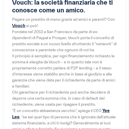
Vouch: la società finanziaria che ti
conosce come un amico.
Pagare un prestito di meno grazie ad amici e parenti? Con
Vouch
si può!
Fondata nel 2013 a San Francisco da parte di ex-
dipendenti di Paypal e Prosper, Vouch porta il concetto di
prestito sociale a un nuovo livello sfruttando il “network” di
conoscenze e parentele che ognuno di noi ha.
Il principio è semplice, per ogni finanziamento richiesto la
somma è elargita da Vouch – e in quanto tale non è
propriamente corretto parlare di P2P lending – e il tasso
d'interesse viene stabilito anche in base al giudizio e alla
garanzia che viene data per il richiedente da parte di amici
e familiari.
Chi garantisce per il richiedente può anche decidere di
deporre una certa somma che, in caso di default del
richiedente, viene usata per ripagare il prestito.
Yee
“È un concetto abbastanza vecchio”, spiega il CEO
Lee
, “se sei quel tipo di persona che è ignorata dall'attuale
sistema finanziario, a chi ti rivolgi? Generalmente ai tuoi