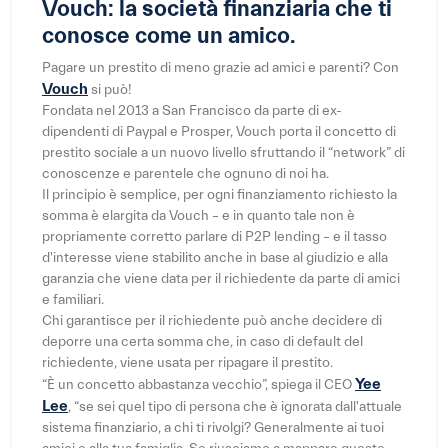
Vouch: la società finanziaria che ti
conosce come un amico.
Pagare un prestito di meno grazie ad amici e parenti? Con
Vouch
si può!
Fondata nel 2013 a San Francisco da parte di ex-
dipendenti di Paypal e Prosper, Vouch porta il concetto di
prestito sociale a un nuovo livello sfruttando il “network” di
conoscenze e parentele che ognuno di noi ha.
Il principio è semplice, per ogni finanziamento richiesto la
somma è elargita da Vouch – e in quanto tale non è
propriamente corretto parlare di P2P lending – e il tasso
d'interesse viene stabilito anche in base al giudizio e alla
garanzia che viene data per il richiedente da parte di amici
e familiari.
Chi garantisce per il richiedente può anche decidere di
deporre una certa somma che, in caso di default del
richiedente, viene usata per ripagare il prestito.
Yee
“È un concetto abbastanza vecchio”, spiega il CEO
Lee
, “se sei quel tipo di persona che è ignorata dall'attuale
sistema finanziario, a chi ti rivolgi? Generalmente ai tuoi