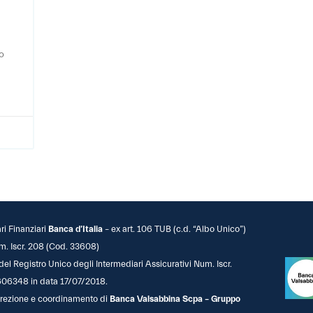
o
ari Finanziari
Banca d’Italia
– ex art. 106 TUB (c.d. “Albo Unico”)
m. Iscr. 208 (Cod. 33608)
 del Registro Unico degli Intermediari Assicurativi Num. Iscr.
06348 in data 17/07/2018.
 direzione e coordinamento di
Banca Valsabbina Scpa – Gruppo