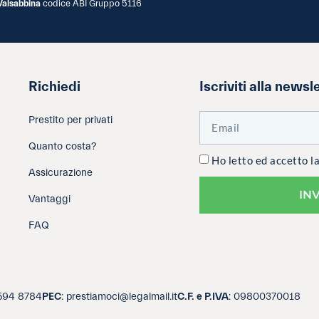
Valsabbina
codice ABI Gruppo 5116
Richiedi
Iscriviti alla newsl
Prestito per privati
Quanto costa?
Ho letto ed accetto l
Assicurazione
IN
Vantaggi
FAQ
3594 8784
PEC
: prestiamoci@legalmail.it
C.F. e P.IVA
: 09800370018