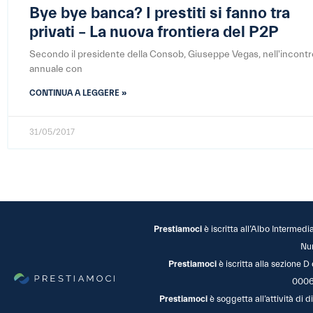
Bye bye banca? I prestiti si fanno tra
privati – La nuova frontiera del P2P
Secondo il presidente della Consob, Giuseppe Vegas, nell'incontr
annuale con
CONTINUA A LEGGERE »
31/05/2017
Prestiamoci
è iscritta all’Albo Intermedi
Nu
Prestiamoci
è iscritta alla sezione D
0006
Prestiamoci
è soggetta all’attività di