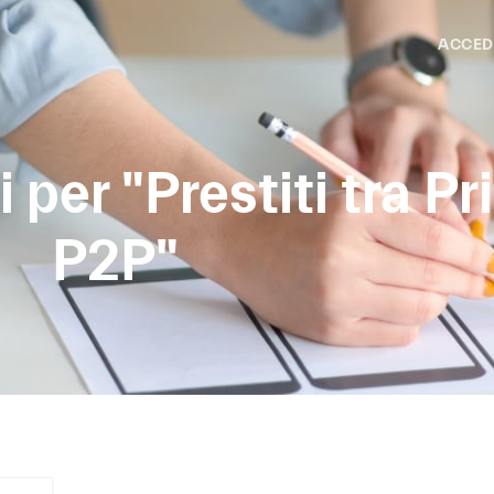
ACCED
 per "Prestiti tra Pri
P2P"