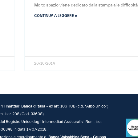
.
Molto spazio viene dedicato dalla stampa alle difficoltà
CONTINUA A LEGGERE »
20/10/2014
ari Finanziari
Banca d’Italia
– ex art. 106 TUB (c.d. “Albo Unico”)
m. Iscr. 208 (Cod. 33608)
 del Registro Unico degli Intermediari Assicurativi Num. Iscr.
06348 in data 17/07/2018.
 direzione e coordinamento di
Banca Valsabbina Scpa – Gruppo