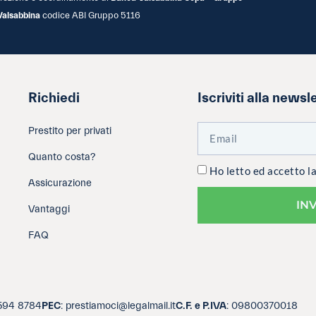
Valsabbina
codice ABI Gruppo 5116
Richiedi
Iscriviti alla newsl
Prestito per privati
Quanto costa?
Ho letto ed accetto l
Assicurazione
IN
Vantaggi
FAQ
3594 8784
PEC
: prestiamoci@legalmail.it
C.F. e P.IVA
: 09800370018