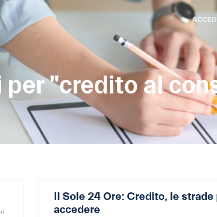
ACCED
i per "credito al co
Il Sole 24 Ore: Credito, le strade
accedere
mi