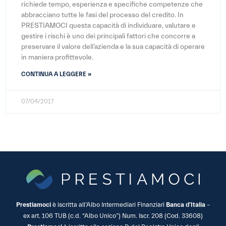
richiede tempo, esperienza e specifiche competenze che
abbracciano tutte le fasi del processo del credito. In
PRESTIAMOCI questa capacità di individuare, valutare e
gestire i rischi è uno dei principali fattori che concorre a
preservare il valore dell’azienda e la sua capacità di operare
in maniera profittevole.
CONTINUA A LEGGERE »
07/04/2017
Prestiamoci
è iscritta all’Albo Intermediari Finanziari
Banca d’Italia
–
ex art. 106 TUB (c.d. “Albo Unico”) Num. Iscr. 208 (Cod. 33608)