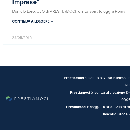
Imprese”
Daniele Loro, CEO di PRESTIAMOCI, è intervenuto oggi a Roma
CONTINUA A LEGGERE »
23/05/2016
Prestiamoci
è iscritta all’Albo Intermedi
Nu
Prestiamoci
è iscritta alla sezione D
0006
Prestiamoci
è soggetta all’attività di
Bancario Banca 