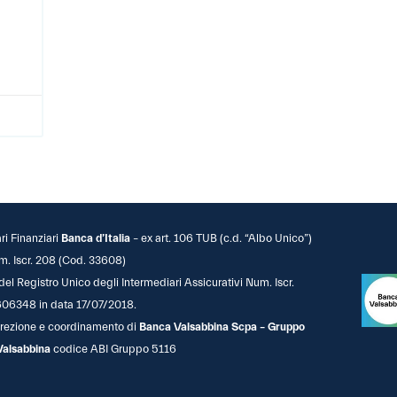
ari Finanziari
Banca d’Italia
– ex art. 106 TUB (c.d. “Albo Unico”)
m. Iscr. 208 (Cod. 33608)
 del Registro Unico degli Intermediari Assicurativi Num. Iscr.
06348 in data 17/07/2018.
 direzione e coordinamento di
Banca Valsabbina Scpa – Gruppo
Valsabbina
codice ABI Gruppo 5116