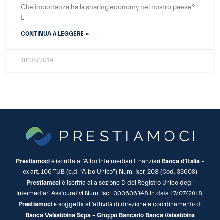
Che importanza ha la sharing economy nel nostro paese?
E
CONTINUA A LEGGERE »
18/08/2014
Prestiamoci
è iscritta all’Albo Intermediari Finanziari
Banca d’Italia
–
ex art. 106 TUB (c.d. “Albo Unico”) Num. Iscr. 208 (Cod. 33608)
Prestiamoci
è iscritta alla sezione D del Registro Unico degli
Intermediari Assicurativi Num. Iscr. 000606348 in data 17/07/2018.
Prestiamoci
è soggetta all’attività di direzione e coordinamento di
Banca Valsabbina Scpa – Gruppo Bancario Banca Valsabbina