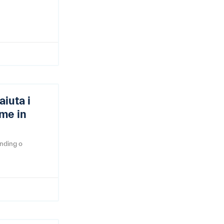
aiuta i
rme in
ending o