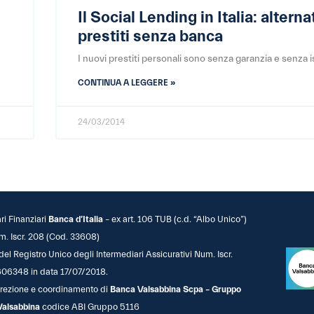
Il Social Lending in Italia: alterna
prestiti senza banca
I nuovi prestiti personali sono senza garanzia e senza is
CONTINUA A LEGGERE »
24/03/2014
ari Finanziari
Banca d’Italia
– ex art. 106 TUB (c.d. “Albo Unico”)
m. Iscr. 208 (Cod. 33608)
 del Registro Unico degli Intermediari Assicurativi Num. Iscr.
06348 in data 17/07/2018.
 direzione e coordinamento di
Banca Valsabbina Scpa – Gruppo
Valsabbina
codice ABI Gruppo 5116