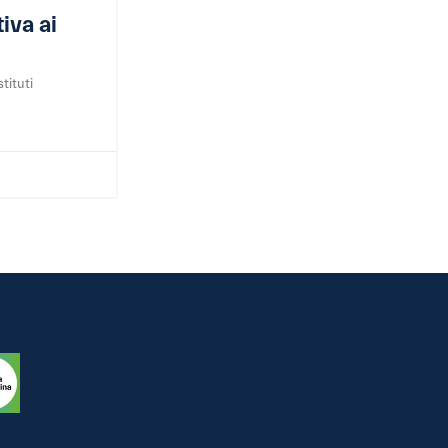
tiva ai
tituti