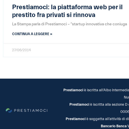
Prestiamoci: la piattaforma web per il
prestito fra privati si rinnova
La Stampa parla di Prestiamoci – “startup innovativa che coniuga
CONTINUA A LEGGERE »
27/06/2014
Prestiamoci
è iscritta all’Albo Intermedi
Nu
Prestiamoci
è iscritta alla sezione D
0006
Prestiamoci
è soggetta all’attività di
Bancario Banca 