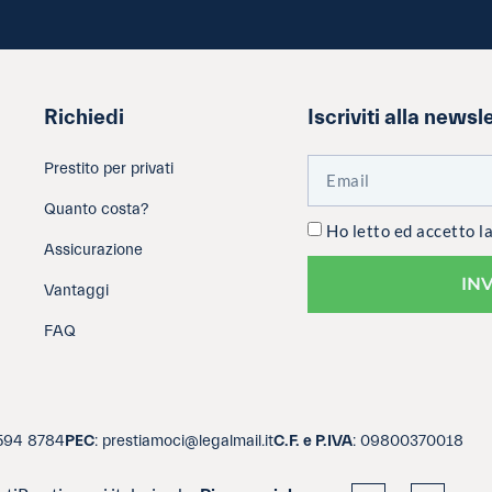
Richiedi
Iscriviti alla newsl
Prestito per privati
Quanto costa?
Ho letto ed accetto l
Assicurazione
IN
Vantaggi
FAQ
3594 8784
PEC
: prestiamoci@legalmail.it
C.F. e P.IVA
: 09800370018