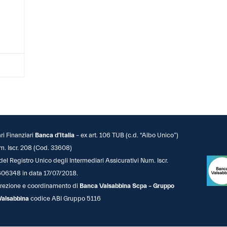
ari Finanziari
Banca d’Italia
– ex art. 106 TUB (c.d. “Albo Unico”)
m. Iscr. 208 (Cod. 33608)
 del Registro Unico degli Intermediari Assicurativi Num. Iscr.
06348 in data 17/07/2018.
 direzione e coordinamento di
Banca Valsabbina Scpa – Gruppo
Valsabbina
codice ABI Gruppo 5116