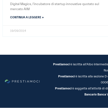
Digital Magics, l’incubatore di startup innovative quotato sul
mercato AIM
CONTINUA A LEGGERE »
19/09/2014
Prestiamoci
è iscritta all’Albo Intermedi
Nu
Prestiamoci
è iscritta alla sezione D
0006
Prestiamoci
è soggetta all’attività di
Bancario Banca 