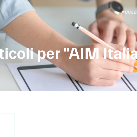
ACCED
icoli per "AIM Itali