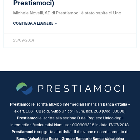
Prestiamoci)
Michele Novelli, AD di Prestiamoci, è stato ospite di Uno
CONTINUA A LEGGERE »
25/09/2014
Prestiamoci
è iscritta all’Albo Intermediari Finanziari
Banca d’Italia
–
ex art. 106 TUB (c.d. “Albo Unico”) Num. Iscr. 208 (Cod. 33608)
Prestiamoci
è iscritta alla sezione D del Registro Unico degli
Intermediari Assicurativi Num. Iscr. 000606348 in data 17/07/2018.
Prestiamoci
è soggetta all’attività di direzione e coordinamento di
Banca Valsabbina Scpa – Gruppo Bancario Banca Valsabbina