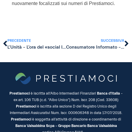
nuovamente focalizzati sui numeri di Prestiamoci.
PRECEDENTE
SUCCESSIVA
L’Unità – L’ora del «social lending», il prestito si fa sociale
Consumatore Informato – Ultime dal social lending
Prestiamoci
è iscritta all’Albo Intermediari Finanziari
Banca d’Italia
–
ex art. 106 TUB (c.d. “Albo Unico”) Num. Iscr. 208 (Cod. 33608)
Prestiamoci
è iscritta alla sezione D del Registro Unico degli
Intermediari Assicurativi Num. Iscr. 000606348 in data 17/07/2018.
Prestiamoci
è soggetta all’attività di direzione e coordinamento di
Banca Valsabbina Scpa – Gruppo Bancario Banca Valsabbina