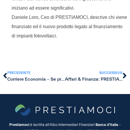
iniziano ad essere significativi.
Daniele Loro, Ceo di PRESTIAMOCI, descrive chi viene
finanziato ed il nuovo prodotto legato al finanziamento
di impianti fotovoltaici.
PRECEDENTE
SUCCESSIVA
Corriere Economia – Se presti i soldi ad altri privati.
Affari & Finanza: PRESTIAMOCI ottiene il sigillo di qualità “TOP Condizioni nel Social Lending” per il 2016.
Prestiamoci
è iscritta all’Albo Intermediari Finanziari
Banca d’Italia
–