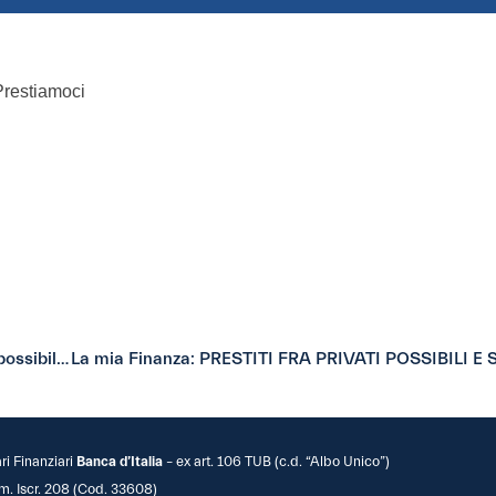
Prestiamoci
Mediakey: Online la nuova Prestiamoci: prestiti fra privati possibili e sicuri
ari Finanziari
Banca d’Italia
– ex art. 106 TUB (c.d. “Albo Unico”)
m. Iscr. 208 (Cod. 33608)