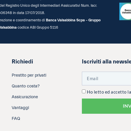
 del Registro Unico degli Intermediari Assicurativi Num. Iscr.
06348 in data 17/07/2018.
 direzione e coordinamento di
Banca Valsabbina Scpa – Gruppo
Valsabbina
codice ABI Gruppo 5116
Richiedi
Iscriviti alla newsl
Prestito per privati
Quanto costa?
Ho letto ed accetto l
Assicurazione
IN
Vantaggi
FAQ