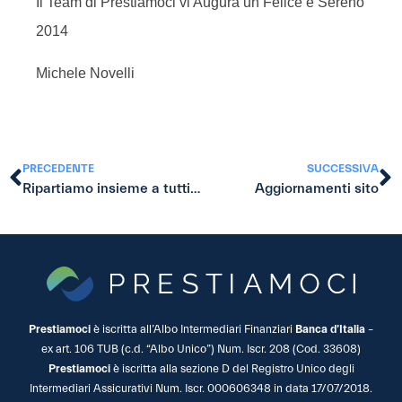
Il Team di Prestiamoci vi Augura un Felice e Sereno
2014
Michele Novelli
PRECEDENTE
SUCCESSIVA
Ripartiamo insieme a tutti voi!
Aggiornamenti sito
Prestiamoci
è iscritta all’Albo Intermediari Finanziari
Banca d’Italia
–
ex art. 106 TUB (c.d. “Albo Unico”) Num. Iscr. 208 (Cod. 33608)
Prestiamoci
è iscritta alla sezione D del Registro Unico degli
Intermediari Assicurativi Num. Iscr. 000606348 in data 17/07/2018.