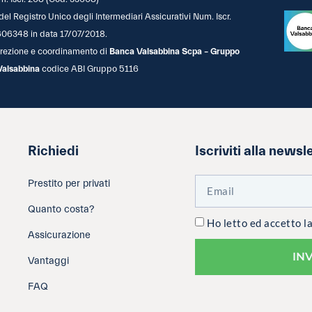
 del Registro Unico degli Intermediari Assicurativi Num. Iscr.
06348 in data 17/07/2018.
 direzione e coordinamento di
Banca Valsabbina Scpa – Gruppo
Valsabbina
codice ABI Gruppo 5116
Richiedi
Iscriviti alla newsl
Prestito per privati
Quanto costa?
Ho letto ed accetto l
Assicurazione
IN
Vantaggi
FAQ