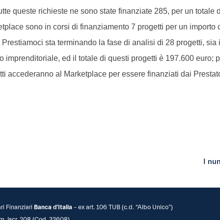
tte queste richieste ne sono state finanziate 285, per un totale 
ketplace sono in corsi di finanziamento 7 progetti per un importo
i Prestiamoci sta terminando la fase di analisi di 28 progetti, sia
o imprenditoriale, ed il totale di questi progetti è 197.600 euro
tti accederanno al Marketplace per essere finanziati dai Prestato
I nu
ari Finanziari
Banca d’Italia
– ex art. 106 TUB (c.d. “Albo Unico”)
m. Iscr. 208 (Cod. 33608)