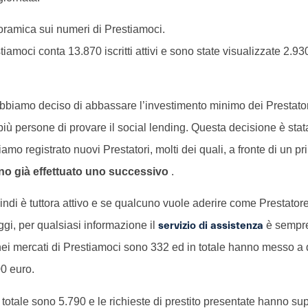
oramica sui numeri di Prestiamoci.
iamoci conta 13.870 iscritti attivi e sono state visualizzate 2.9
bbiamo deciso di abbassare l’investimento minimo dei Prestator
più persone di provare il social lending. Questa decisione è sta
mo registrato nuovi Prestatori, molti dei quali, a fronte di un p
no già effettuato uno successivo
.
quindi è tuttora attivo e se qualcuno vuole aderire come Prestato
gi, per qualsiasi informazione il
servizio di assistenza
è sempre
i nei mercati di Prestiamoci sono 332 ed in totale hanno messo a
0 euro.
in totale sono 5.790 e le richieste di prestito presentate hanno sup