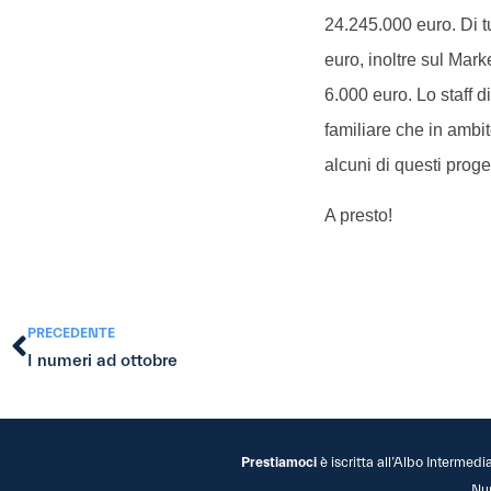
24.245.000 euro. Di tu
euro, inoltre sul Mar
6.000 euro. Lo staff d
familiare che in ambit
alcuni di questi proge
A presto!
PRECEDENTE
I numeri ad ottobre
Prestiamoci
è iscritta all’Albo Intermedi
Nu