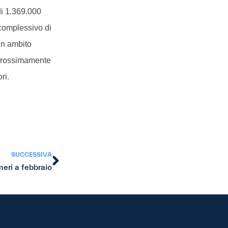
di 1.369.000
 complessivo di
 in ambito
; prossimamente
ri.
SUCCESSIVA
meri a febbraio