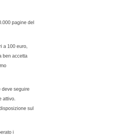
30.000 pagine del
i a 100 euro,
ta ben accetta
rimo
re deve seguire
 attivo.
 disposizione sul
erato i