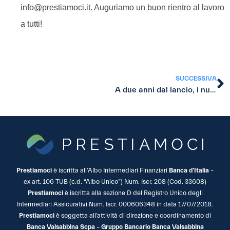
info@prestiamoci.it. Auguriamo un buon rientro al lavoro
a tutti!
SUCCESSIVA
A due anni dal lancio, i numeri a ottobre
Prestiamoci
è iscritta all’Albo Intermediari Finanziari
Banca d’Italia
–
ex art. 106 TUB (c.d. “Albo Unico”) Num. Iscr. 208 (Cod. 33608)
Prestiamoci
è iscritta alla sezione D del Registro Unico degli
Intermediari Assicurativi Num. Iscr. 000606348 in data 17/07/2018.
Prestiamoci
è soggetta all’attività di direzione e coordinamento di
Banca Valsabbina Scpa – Gruppo Bancario Banca Valsabbina