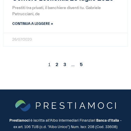
Prestiti tra privati, il banchiere diventi tu. Gabriele
Petrucciani, de
CONTINUA A LEGGERE »
26/07/2020
1
2
3
…
5
Prestiamoci
è iscritta all’Albo Intermediari Finanziari
Banca d’Italia
–
ex art. 106 TUB (c.d. “Albo Unico”) Num. Iscr. 208 (Cod. 33608)