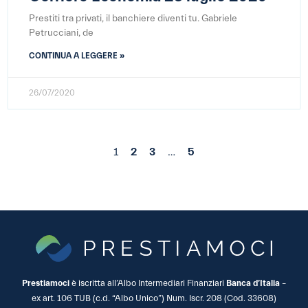
Prestiti tra privati, il banchiere diventi tu. Gabriele
Petrucciani, de
CONTINUA A LEGGERE »
26/07/2020
1
2
3
…
5
Prestiamoci
è iscritta all’Albo Intermediari Finanziari
Banca d’Italia
–
ex art. 106 TUB (c.d. “Albo Unico”) Num. Iscr. 208 (Cod. 33608)