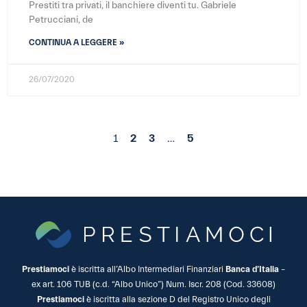
Prestiti tra privati, il banchiere diventi tu. Gabriele
Petrucciani, de
CONTINUA A LEGGERE »
26/07/2020
1
2
3
…
5
Prestiamoci
è iscritta all’Albo Intermediari Finanziari
Banca d’Italia
–
ex art. 106 TUB (c.d. “Albo Unico”) Num. Iscr. 208 (Cod. 33608)
Prestiamoci
è iscritta alla sezione D del Registro Unico degli